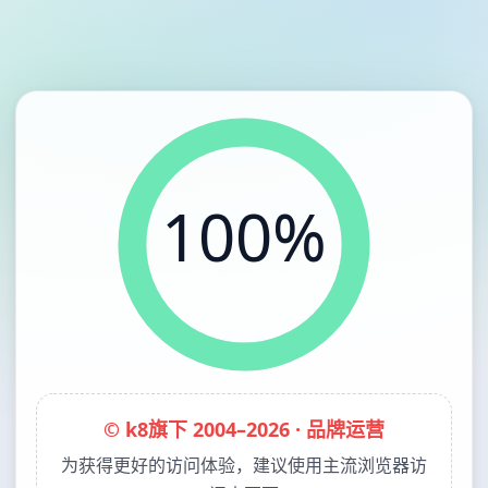
100%
© k8旗下 2004–2026 · 品牌运营
为获得更好的访问体验，建议使用主流浏览器访